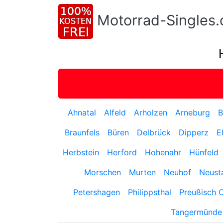
Motorrad-Singles
Ahnatal
Alfeld
Arholzen
Arneburg
B
Braunfels
Büren
Delbrück
Dipperz
E
Herbstein
Herford
Hohenahr
Hünfeld
Morschen
Murten
Neuhof
Neust
Petershagen
Philippsthal
Preußisch 
Tangermünde