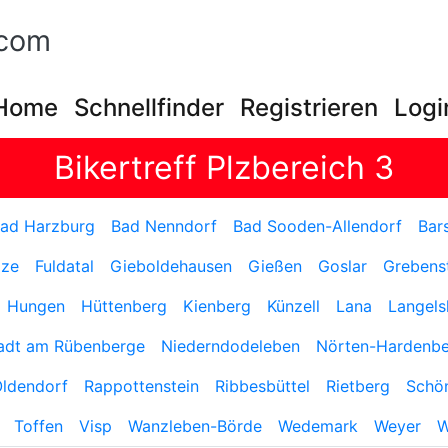
.com
Home
Schnellfinder
Registrieren
Logi
Bikertreff Plzbereich 3
ad Harzburg
Bad Nenndorf
Bad Sooden-Allendorf
Bar
lze
Fuldatal
Gieboldehausen
Gießen
Goslar
Grebens
Hungen
Hüttenberg
Kienberg
Künzell
Lana
Langels
adt am Rübenberge
Niederndodeleben
Nörten-Hardenb
Oldendorf
Rappottenstein
Ribbesbüttel
Rietberg
Schö
Toffen
Visp
Wanzleben-Börde
Wedemark
Weyer
W