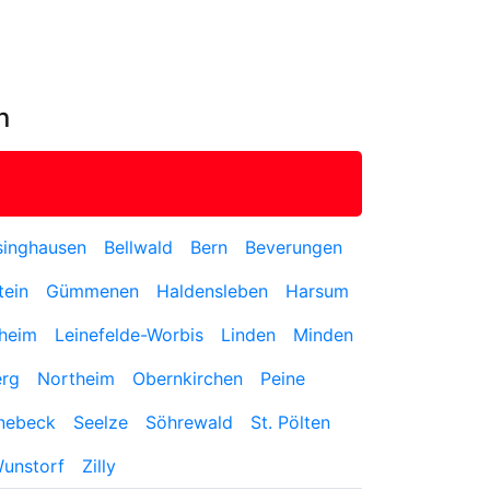
n
singhausen
Bellwald
Bern
Beverungen
tein
Gümmenen
Haldensleben
Harsum
heim
Leinefelde-Worbis
Linden
Minden
erg
Northeim
Obernkirchen
Peine
nebeck
Seelze
Söhrewald
St. Pölten
unstorf
Zilly